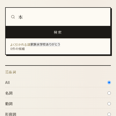
辞書検索
検索
家族
水
学校
ありがとう
よく引かれる語
0件の候補
品詞
All
名詞
動詞
形容詞