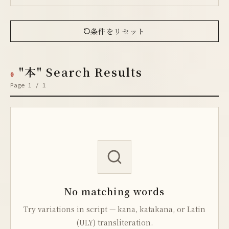
条件をリセット
"本" Search Results
0
Page 1 / 1
No matching words
Try variations in script — kana, katakana, or Latin
(ULY) transliteration.