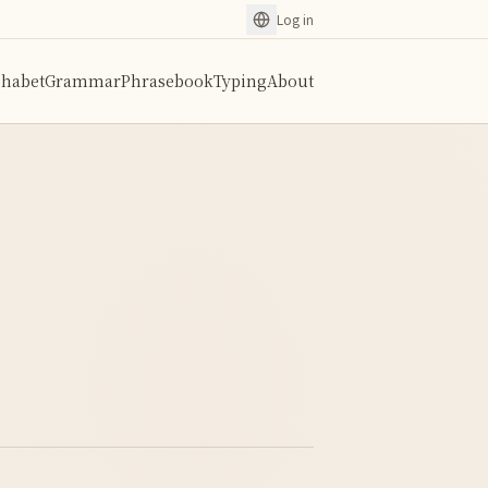
Log in
phabet
Grammar
Phrasebook
Typing
About