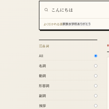
辞書検索
家族
水
学校
ありがとう
よく引かれる語
0
品詞
All
名詞
動詞
形容詞
副詞
挨拶